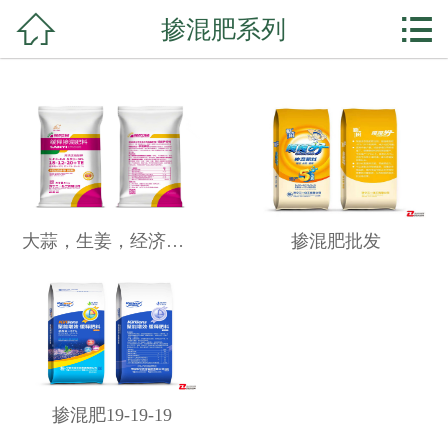



掺混肥系列
网站首页

公司简介
产品展示
复合肥系列
掺混肥系列
大蒜，生姜，经济作物专用
掺混肥批发
水溶肥系列
微生物菌剂
新闻资讯
掺混肥19-19-19
公司实力