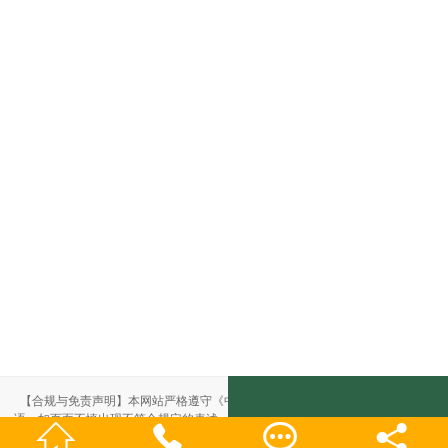
联系我们
【合规与免责声明】本网站严格遵守《中华人民共和国广告法》，尽力规范用
语。如页面不慎出现不符合规定的表述，敬请联系我们，将立即更正；相关内容




仅供参考，不构成交易依据。